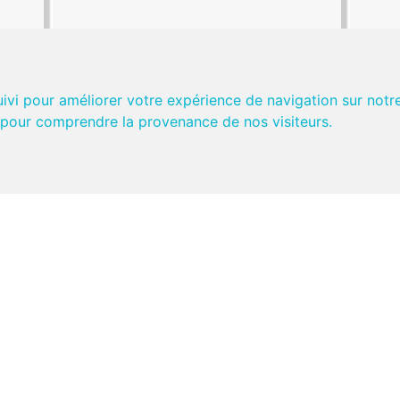
uivi pour améliorer votre expérience de navigation sur notr
et pour comprendre la provenance de nos visiteurs.
ncer
Tuchuss sur les pistes
24 
les
le
n