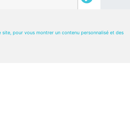
e site, pour vous montrer un contenu personnalisé et des
mai 2023 de 10h à 16h à l'Espace
TREMA à Noyal sur Vilaine