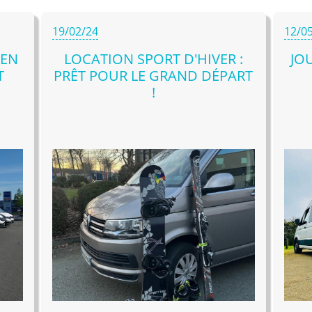
19/02/24
12/0
 EN
LOCATION SPORT D'HIVER :
JO
T
PRÊT POUR LE GRAND DÉPART
!