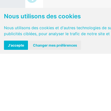
Nous utilisons des cookies
Nous utilisons des cookies et d'autres technologies de s
publicités ciblées, pour analyser le trafic de notre site 
J'accepte
Changer mes préférences
Nous sommes ravis de vous anno
l'arrivée de deux nouveaux modè
de véhicules dans notre flotte : 
Volkswagen Crafter et le Nissa
Interstar !